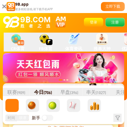
9B.app
立即下载
更多精彩游戏,请下载手机APP
登录
注册
CR体育
FB体育
体育资讯
推单大神
优惠
联赛
今日
早盘
串关
关注
(909)
(706)
(396)
(1027)
(0)
新手
时间
联赛